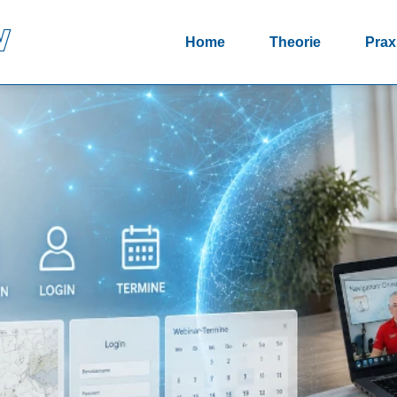
V
Home
Theorie
Prax