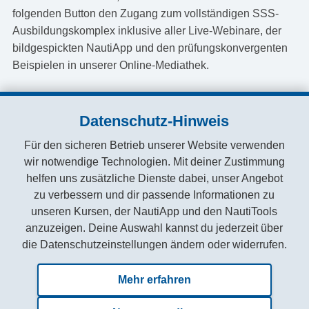
folgenden Button den Zugang zum vollständigen SSS-
Ausbildungskomplex inklusive aller Live-Webinare, der
bildgespickten NautiApp und den prüfungskonvergenten
Beispielen in unserer Online-Mediathek.
Datenschutz-Hinweis
👉 Jetzt SSS Komplettkurs online buchen &
Für den sicheren Betrieb unserer Website verwenden
Kursplatz sichern
wir notwendige Technologien. Mit deiner Zustimmung
helfen uns zusätzliche Dienste dabei, unser Angebot
zu verbessern und dir passende Informationen zu
unseren Kursen, der NautiApp und den NautiTools
anzuzeigen. Deine Auswahl kannst du jederzeit über
die Datenschutzeinstellungen ändern oder widerrufen.
Zuletzt aktualisiert am: 03.08.2026
Mehr erfahren