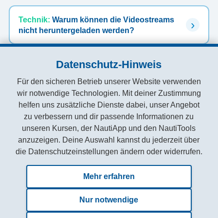
Technik:
Warum können die Videostreams
nicht heruntergeladen werden?
Datenschutz-Hinweis
Dokumente:
Was kann ich tun, wenn ein
Dokument oder Thema fehlt?
Für den sicheren Betrieb unserer Website verwenden
wir notwendige Technologien. Mit deiner Zustimmung
helfen uns zusätzliche Dienste dabei, unser Angebot
zu verbessern und dir passende Informationen zu
unseren Kursen, der NautiApp und den NautiTools
anzuzeigen. Deine Auswahl kannst du jederzeit über
die Datenschutzeinstellungen ändern oder widerrufen.
Zuletzt aktualisiert am: 21.06.2026
Mehr erfahren
Nur notwendige
AGB
Datenschutzerklärung