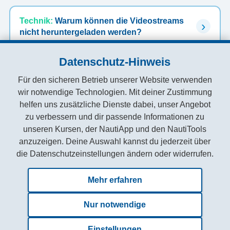
Technik:
Warum können die Videostreams
nicht heruntergeladen werden?
Datenschutz-Hinweis
Dokumente:
Was kann ich tun, wenn ein
Für den sicheren Betrieb unserer Website verwenden
Dokument oder Thema fehlt?
wir notwendige Technologien. Mit deiner Zustimmung
helfen uns zusätzliche Dienste dabei, unser Angebot
zu verbessern und dir passende Informationen zu
unseren Kursen, der NautiApp und den NautiTools
anzuzeigen. Deine Auswahl kannst du jederzeit über
die Datenschutzeinstellungen ändern oder widerrufen.
Zuletzt aktualisiert am: 21.06.2026
Mehr erfahren
Nur notwendige
AGB
Datenschutzerklärung
Einstellungen