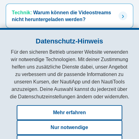
Technik:
Warum können die Videostreams
nicht heruntergeladen werden?
Datenschutz-Hinweis
Dokumente:
Was kann ich tun, wenn ein
Dokument oder Thema fehlt?
Für den sicheren Betrieb unserer Website verwenden
wir notwendige Technologien. Mit deiner Zustimmung
helfen uns zusätzliche Dienste dabei, unser Angebot
zu verbessern und dir passende Informationen zu
unseren Kursen, der NautiApp und den NautiTools
anzuzeigen. Deine Auswahl kannst du jederzeit über
die Datenschutzeinstellungen ändern oder widerrufen.
Zuletzt aktualisiert am: 21.06.2026
Mehr erfahren
Nur notwendige
AGB
Datenschutzerklärung